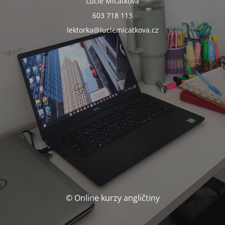
Lucie Mičátková
603 718 113
lektorka@luciemicatkova.cz
© Online kurzy angličtiny